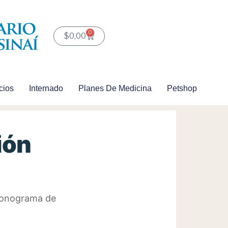
0
Carrito
$
0,00
cios
Internado
Planes De Medicina
Petshop
ión
cronograma de