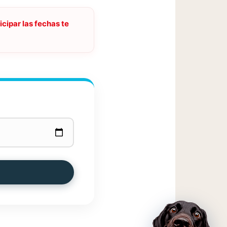
cipar las fechas te
cita veterinaria
Agenda tu cita presencial
Agenda tu cita virtual -
telemedicina
TAMBIÉN EN HVDES