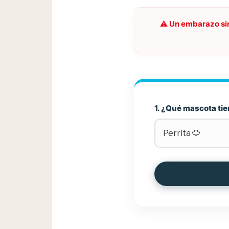
⚠️ Un embarazo sin
1. ¿Qué mascota ti