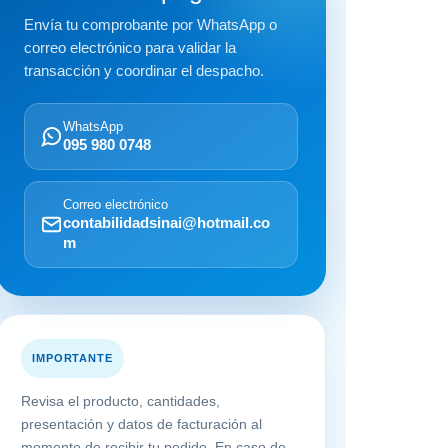
Envía tu comprobante por WhatsApp o
correo electrónico para validar la
transacción y coordinar el despacho.
WhatsApp
095 980 0748
Correo electrónico
contabilidadsinai@hotmail.co
m
IMPORTANTE
Revisa el producto, cantidades,
presentación y datos de facturación al
momento de recibir tu pedido. En caso de