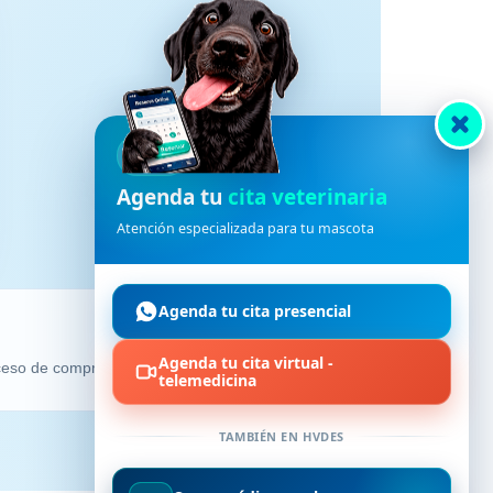
HVDES
Agenda tu
cita veterinaria
Atención especializada para tu mascota
Agenda tu cita presencial
Agenda tu cita virtual -
oceso de compra.
telemedicina
TAMBIÉN EN HVDES