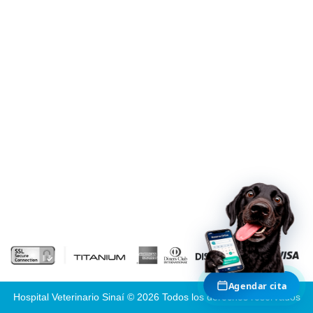
cita veterinaria
Agenda tu cita presencial
Agenda tu cita virtual -
telemedicina
TAMBIÉN EN HVDES
Casos médicos reales
Cirugías y recuperaciones documentadas
Agendar cita
Hospital Veterinario Sinaí © 2026 Todos los derechos reservados