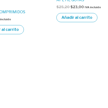
$25,20.
$23,00.
$
25,20
$
23,00
IVA incluido
COMPRIMIDOS
Añadir al carrito
 incluido
 al carrito