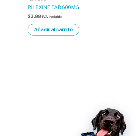
RILEXINE TAB 600MG
$
3,88
IVA incluido
Añadir al carrito
cita veterinaria
Agenda tu cita presencial
Agenda tu cita virtual -
telemedicina
TAMBIÉN EN HVDES