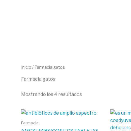
Ir
al
contenido
Inicio
/ Farmacia gatos
Farmacia gatos
Mostrando los 4 resultados
Farmacia
AMOXI-TABS SYNULOX TABLETAS