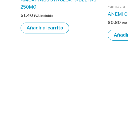
Farmacia
250MG
ANEMI 
$
1,40
IVA incluido
$
0,80
IVA
Añadir al carrito
Añadir