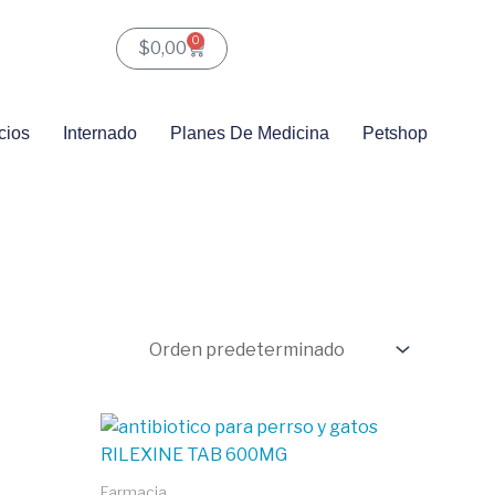
0
Carrito
$
0,00
cios
Internado
Planes De Medicina
Petshop
Farmacia