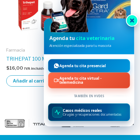
HVDES
Agenda tu
cita veterinaria
Atención especializada para tu mascota
Farmacia
Farmacia
TRIHEPAT 100 ML
NEXGARD SPECTRA 3,6 –
Agenda tu cita presencial
7,5KG
$
16,00
IVA incluido
$
22,89
IVA incluido
Agenda tu cita virtual -
Añadir al carrito
telemedicina
Añadir al carrito
TAMBIÉN EN HVDES
Casos médicos reales
Cirugías y recuperaciones documentadas