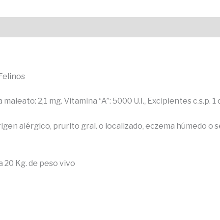
Felinos
maleato: 2,1 mg. Vitamina “A”: 5000 U.I., Excipientes c.s.p. 
origen alérgico, prurito gral. o localizado, eczema húmedo o
a 20 Kg. de peso vivo