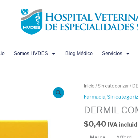
cio
Somos HVDES
Blog Médico
Servicios
DERMIL
Inicio
/
Sin categorizar
/ D
COMPRIMIDOS
Farmacia
,
Sin categori
cantidad
DERMIL CO
$
0,40
IVA inclui
Marca
Afford