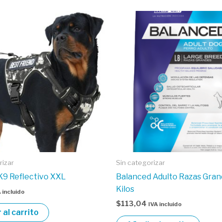
rizar
Sin categorizar
K9 Reflectivo XXL
Balanced Adulto Razas Gran
Kilos
 incluido
$
113,04
IVA incluido
 al carrito