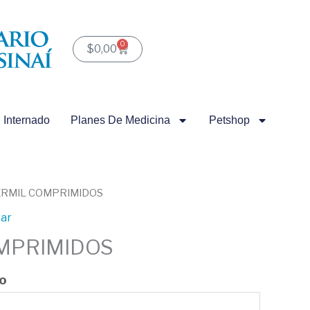
0
Carrito
$
0,00
Internado
Planes De Medicina
Petshop
ERMIL COMPRIMIDOS
zar
MPRIMIDOS
do