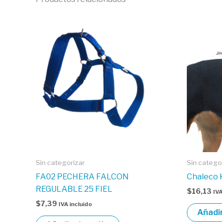
Sin categorizar
Sin catego
FA02 PECHERA FALCON
Chaleco 
REGULABLE 25 FIEL
$
16,13
IVA
$
7,39
IVA incluido
Añadir