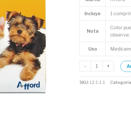
Incluye
1 compri
Color pu
Nota
observe.
Uso
Medicam
-
+
A
SKU:
12-1-1-1
Categoría