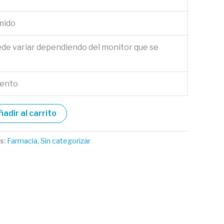
mido
ede variar dependiendo del monitor que se
ento
ñadir al carrito
s:
Farmacia
,
Sin categorizar