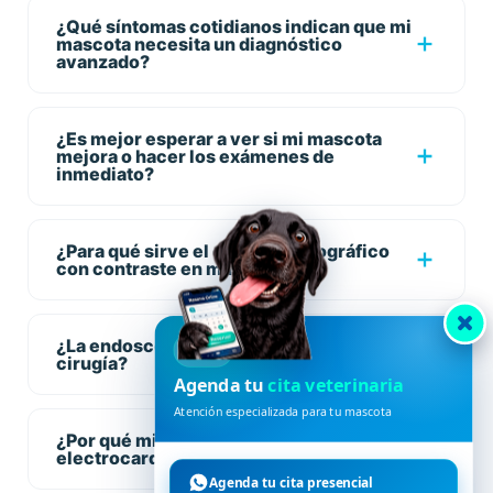
¿Qué síntomas cotidianos indican que mi
mascota necesita un diagnóstico
avanzado?
¿Es mejor esperar a ver si mi mascota
mejora o hacer los exámenes de
inmediato?
¿Para qué sirve el estudio radiográfico
con contraste en mascotas?
¿La endoscopía veterinaria requiere
HVDES
cirugía?
Agenda tu
cita veterinaria
Atención especializada para tu mascota
¿Por qué mi mascota necesita un
electrocardiograma y ecocardiografía?
Agenda tu cita presencial