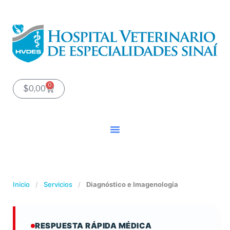
Ir
al
contenido
0
Carrito
$
0,00
Inicio
/
Servicios
/
Diagnóstico e Imagenología
RESPUESTA RÁPIDA MÉDICA