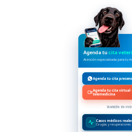
HVDES
Agenda tu
cita veter
Atención especializada para tu 
Agenda tu cita presenc
Agenda tu cita virtual 
telemedicina
TAMBIÉN EN HVD
Casos médicos reale
Cirugías y recuperacione