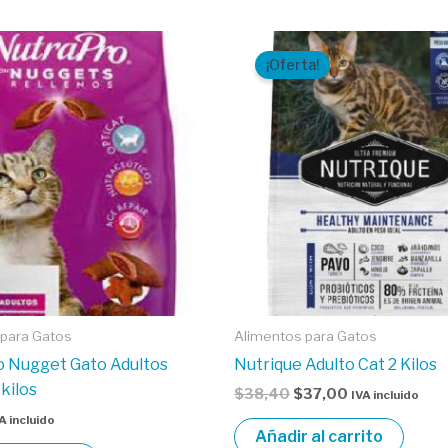
El
El
precio
precio
¡Oferta!
original
actual
era:
es:
$38,40.
$37,00.
 para Gatos
Alimentos para Gatos
o Nugget Gato Adultos
Nutrique Adulto Cat 2 Kilos
kilos
$
38,40
$
37,00
IVA incluido
A incluido
Añadir al carrito