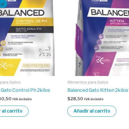
ecio
precio
ta!
iginal
actual
a:
es:
5,12.
$30,50.
 para Gatos
Alimentos para Gatos
 Gato Control Ph 2kilos
Balanced Gato Kitten 2kilos
30,50
$
28,50
IVA incluido
IVA incluido
 al carrito
Añadir al carrito