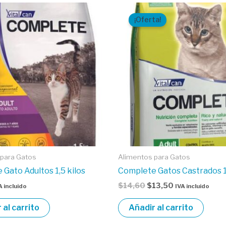
El
El
precio
precio
¡Oferta!
original
actual
era:
es:
$14,60.
$13,50.
 para Gatos
Alimentos para Gatos
Gato Adultos 1,5 kilos
Complete Gatos Castrados 1.
$
14,60
$
13,50
A incluido
IVA incluido
 al carrito
Añadir al carrito