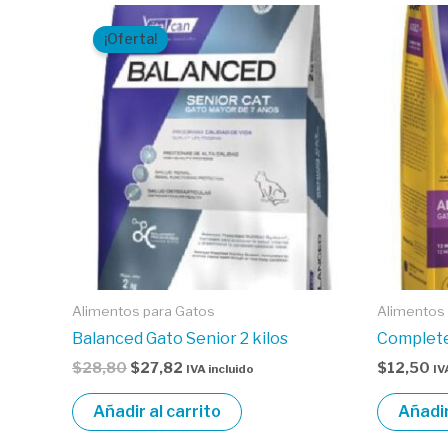
El
El
precio
precio
¡Oferta!
original
actual
era:
es:
$28,80.
$27,82.
Alimentos para Gatos
Alimentos
Balanced Gato Senior 2 kilos
Complete 
$
28,80
$
27,82
$
12,50
IVA incluido
IV
Añadir al carrito
Añadir