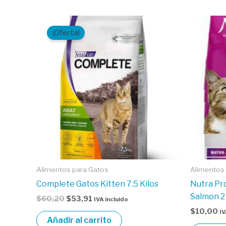
El
El
precio
precio
¡Oferta!
original
actual
era:
es:
$60,20.
$53,91.
Alimentos para Gatos
Alimentos
Complete Gatos Kitten 7.5 Kilos
Nutra Pr
Salmon 2 
$
60,20
$
53,91
IVA incluido
$
10,00
IV
Añadir al carrito