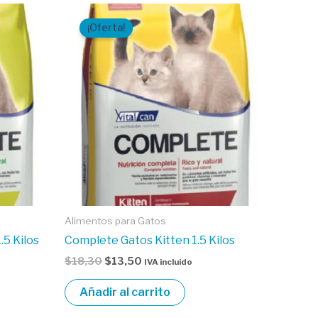
El
El
precio
precio
¡Oferta!
original
actual
era:
es:
$18,30.
$13,50.
Alimentos para Gatos
5 Kilos
Complete Gatos Kitten 1.5 Kilos
$
18,30
$
13,50
IVA incluido
Añadir al carrito