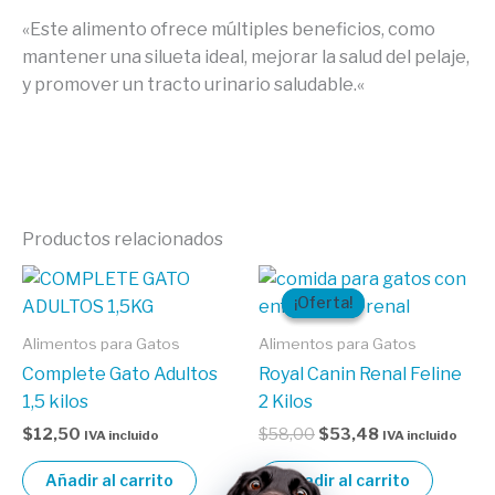
«Este alimento ofrece múltiples beneficios, como
mantener una silueta ideal, mejorar la salud del pelaje,
y promover un tracto urinario saludable.
«
Productos relacionados
El
El
precio
precio
¡Oferta!
¡Oferta!
original
actual
era:
es:
Alimentos para Gatos
Alimentos para Gatos
$58,00.
$53,48.
Complete Gato Adultos
Royal Canin Renal Feline
1,5 kilos
2 Kilos
$
12,50
$
58,00
$
53,48
IVA incluido
IVA incluido
Añadir al carrito
Añadir al carrito