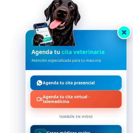
HVDES
Agenda tu
cita veterinaria
Atención especializada para tu mascota
Alimentos para Perros
Complete Cachorro Razas Medianas-
Grandes 3 kilos
Agenda tu cita presencial
$
16,52
IVA incluido
Agenda tu cita virtual -
telemedicina
Añadir al carrito
TAMBIÉN EN HVDES
Casos médicos reales