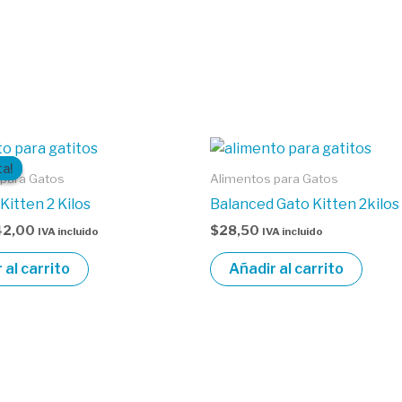
El
ecio
precio
ta!
ta!
iginal
actual
 para Gatos
Alimentos para Gatos
a:
es:
Kitten 2 Kilos
Balanced Gato Kitten 2kilos
3,90.
$42,00.
42,00
$
28,50
IVA incluido
IVA incluido
 al carrito
Añadir al carrito