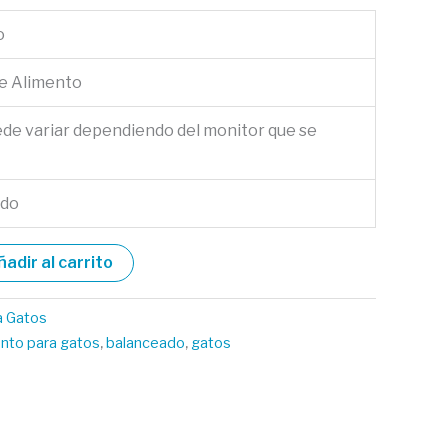
o
de Alimento
ede variar dependiendo del monitor que se
ado
ñadir al carrito
a Gatos
ento para gatos
,
balanceado
,
gatos