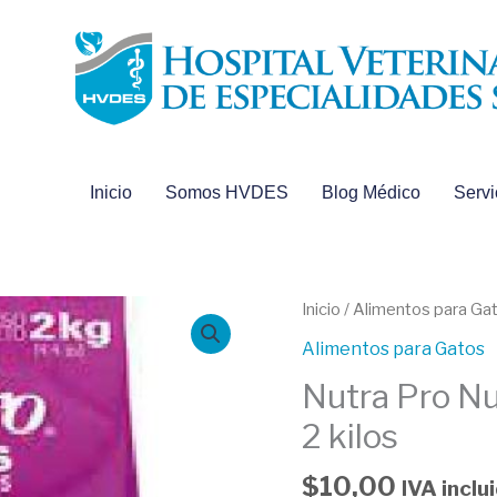
Inicio
Somos HVDES
Blog Médico
Servi
Nutra
Inicio
/
Alimentos para Ga
Pro
Alimentos para Gatos
Nugget
Nutra Pro N
Gato
Adultos
2 kilos
Salmon
2
$
10,00
IVA inclu