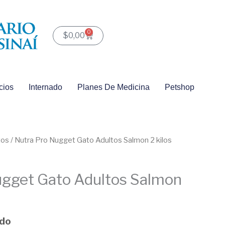
0
Carrito
$
0,00
cios
Internado
Planes De Medicina
Petshop
tos
/ Nutra Pro Nugget Gato Adultos Salmon 2 kilos
ugget Gato Adultos Salmon
ido