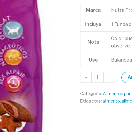
kilos
cantidad
Marca
Nutra Pr
Incluye
1 Funda 
Color pu
Nota
observe.
Uso
Balance
-
+
A
Categoría:
Alimentos par
Etiquetas:
alimento
,
alim