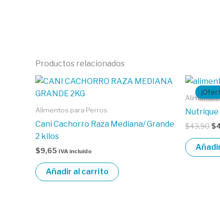
Productos relacionados
El
pr
¡Ofer
¡Ofer
or
Alimentos
er
Alimentos para Perros
Nutrique 
$4
Cani Cachorro Raza Mediana/ Grande
$
43,90
$
2 kilos
Añadir
$
9,65
IVA incluido
Añadir al carrito