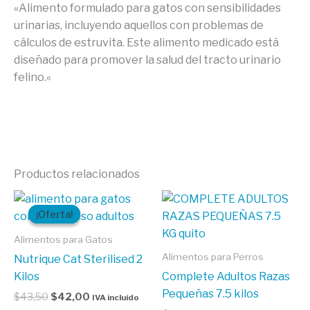
«Alimento formulado para gatos con sensibilidades
urinarias, incluyendo aquellos con problemas de
cálculos de estruvita. Este alimento medicado está
diseñado para promover la salud del tracto urinario
felino.
«
Productos relacionados
El
El
precio
precio
¡Oferta!
¡Oferta!
original
actual
era:
es:
Alimentos para Gatos
$43,50.
$42,00.
Alimentos para Perros
Nutrique Cat Sterilised 2
Kilos
Complete Adultos Razas
Pequeñas 7.5 kilos
$
43,50
$
42,00
IVA incluido