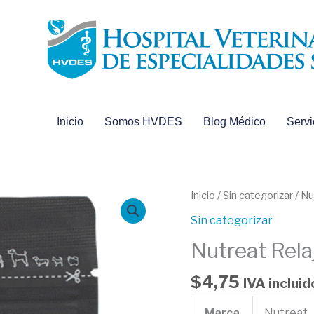
Inicio
Somos HVDES
Blog Médico
Servi
Nutreat
Inicio
/
Sin categorizar
/ Nu
Relajante
Sin categorizar
168
Nutreat Rela
g.
cantidad
$
4,75
IVA incluid
Marca
Nutreat