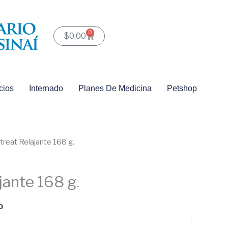
0
Carrito
$
0,00
cios
Internado
Planes De Medicina
Petshop
treat Relajante 168 g.
jante 168 g.
o