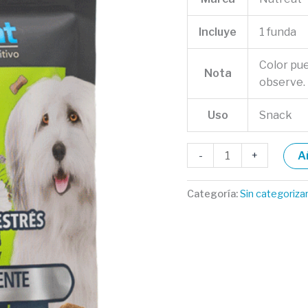
Incluye
1 funda
Color pu
Nota
observe.
Uso
Snack
-
+
A
Categoría:
Sin categoriza