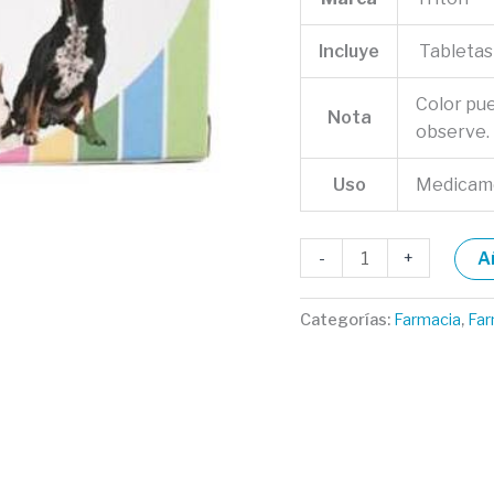
Incluye
Tabletas
Color pu
Nota
observe.
Uso
Medicame
-
+
A
Categorías:
Farmacia
,
Far