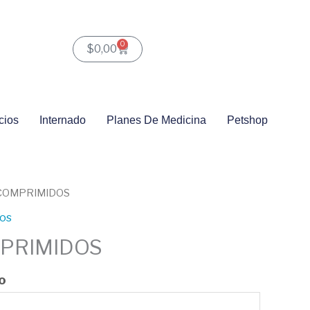
0
Carrito
$
0,00
cios
Internado
Planes De Medicina
Petshop
 COMPRIMIDOS
tos
PRIMIDOS
o