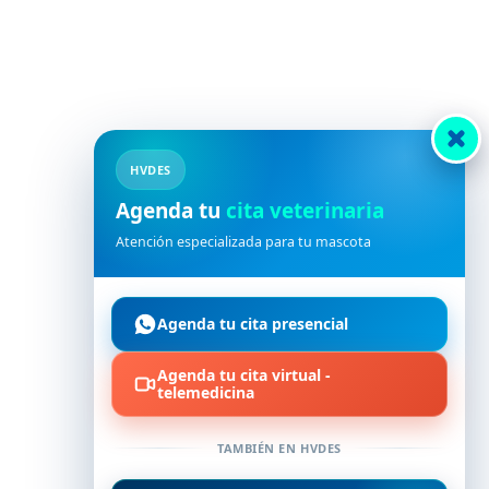
HVDES
Agenda tu
cita veterinaria
Farmacia
Atención especializada para tu mascota
TRILOSTANO TABLETAS 5 MG
$
0,93
IVA incluido
Agenda tu cita presencial
Añadir al carrito
Agenda tu cita virtual -
telemedicina
TAMBIÉN EN HVDES