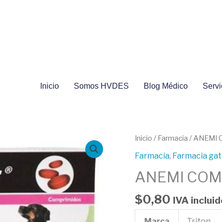
Inicio
Somos HVDES
Blog Médico
Servi
ANEMI
Inicio
/
Farmacia
/ ANEMI
COMPRIMIDOS
Farmacia
,
Farmacia ga
cantidad
ANEMI COM
$
0,80
IVA incluid
Marca
Triton