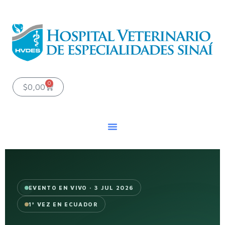
Ir
al
contenido
0
Carrito
$
0,00
EVENTO EN VIVO · 3 JUL 2026
1ª VEZ EN ECUADOR