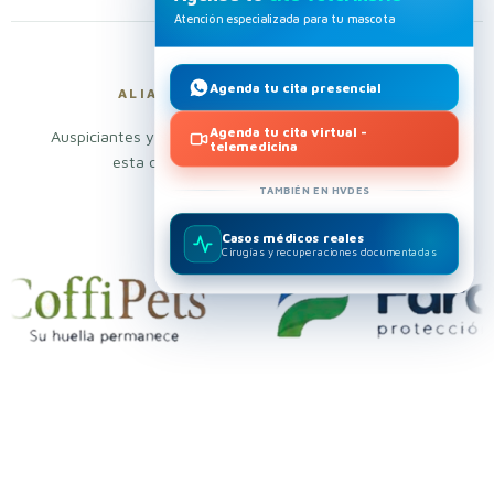
Atención especializada para tu mascota
Agenda tu cita presencial
ALIADOS QUE DEJAN HUELLA
Agenda tu cita virtual -
Auspiciantes y alianzas estratégicas que hacen posible
telemedicina
esta capacitación pionera en Ecuador
TAMBIÉN EN HVDES
Casos médicos reales
Cirugías y recuperaciones documentadas