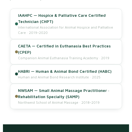
IAAHPC — Hospice & Palliative Care Certified
Technician (CHPT)
International Association for Animal Hospice and Palliative
Care · 2019–2020
CAETA — Certified in Euthanasia Best Practices
(CPEP)
Companion Animal Euthanasia Training Academy · 2019
HABRI — Human & Animal Bond Certified (HABC)
Human and Animal Bond Research Institute · 2025
NWSAM — Small Animal Massage Practitioner ·
Rehabilitation Specialty (SAMP)
Northwest School of Animal Massage · 2018–2019