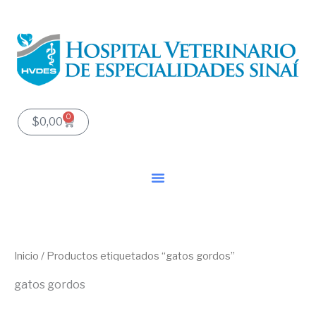
Ir
al
contenido
0
Carrito
$
0,00
Inicio
/ Productos etiquetados “gatos gordos”
gatos gordos