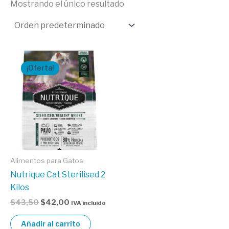
Mostrando el único resultado
El
El
precio
precio
¡Oferta!
original
actual
era:
es:
$43,50.
$42,00.
Alimentos para Gatos
cita veterinaria
Nutrique Cat Sterilised 2
Kilos
$
43,50
$
42,00
IVA incluido
Agenda tu cita presencial
Añadir al carrito