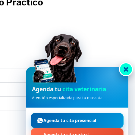
o Práctico
HVDES
Agenda tu
cita veterinaria
Atención especializada para tu mascota
Agenda tu cita presencial
Agenda tu cita virtual -