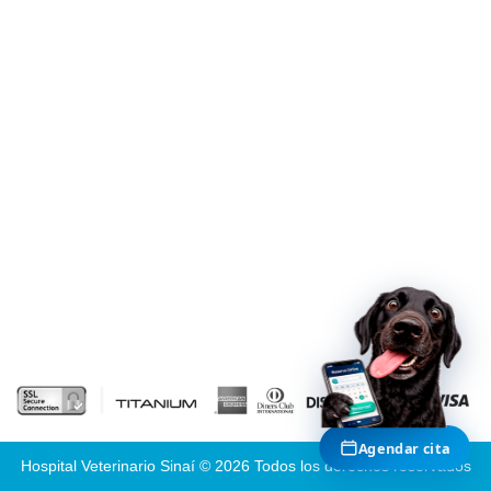
cita veterinaria
Agenda tu cita presencial
Agenda tu cita virtual -
telemedicina
TAMBIÉN EN HVDES
Casos médicos reales
Cirugías y recuperaciones documentadas
Agendar cita
Hospital Veterinario Sinaí © 2026 Todos los derechos reservados