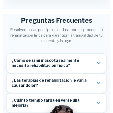
Preguntas Frecuentes
Resolvemos las principales dudas sobre el proceso de
rehabilitación física para garantizar la tranquilidad de tu
mascota y la tuya.
¿Cómo sé si mi mascota realmente
necesita rehabilitación física?
¿Las terapias de rehabilitación le van a
causar dolor?
aliviar
¿Cuánto tiempo tarda en verse una
el dolor
mejoría?
evaluación inicial