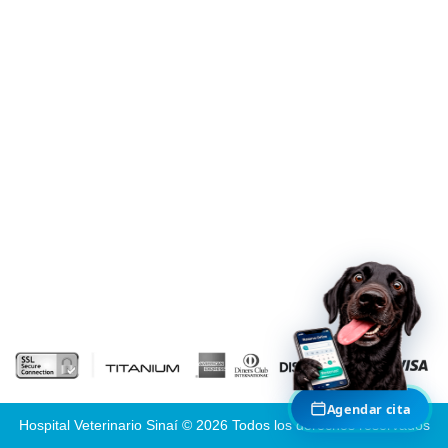
cita veterinaria
Agenda tu cita presencial
Agenda tu cita virtual -
telemedicina
TAMBIÉN EN HVDES
Casos médicos reales
Cirugías y recuperaciones documentadas
Agendar cita
Hospital Veterinario Sinaí © 2026 Todos los derechos reservados