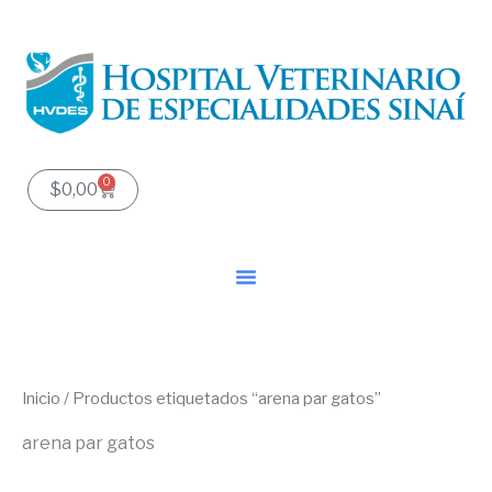
Ir
al
contenido
0
Carrito
$
0,00
Inicio
/ Productos etiquetados “arena par gatos”
arena par gatos