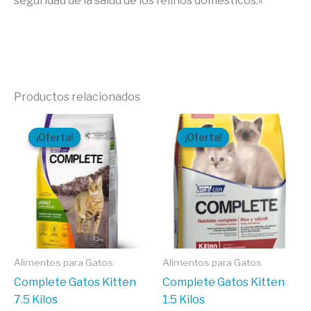
seguridad de la salud de los felinos domésticos.
«
Productos relacionados
El
El
El
El
precio
precio
precio
precio
¡Oferta!
¡Oferta!
¡Oferta!
¡Oferta!
original
actual
original
actual
era:
es:
era:
es:
$60,20.
$53,91.
$18,30.
$13,50.
Alimentos para Gatos
Alimentos para Gatos
Complete Gatos Kitten
Complete Gatos Kitten
7.5 Kilos
1.5 Kilos