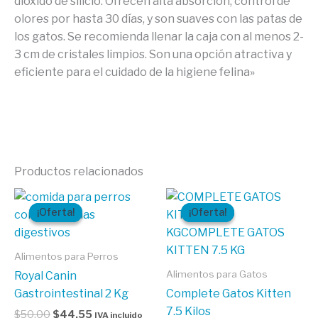
dióxido de silicio. Ofrecen alta absorción, control de
olores por hasta 30 días, y son suaves con las patas de
los gatos. Se recomienda llenar la caja con al menos 2-
3 cm de cristales limpios. Son una opción atractiva y
eficiente para el cuidado de la higiene felina»
Productos relacionados
El
El
El
El
precio
precio
precio
precio
¡Oferta!
¡Oferta!
¡Oferta!
¡Oferta!
original
actual
original
actual
era:
es:
era:
es:
$50,00.
$44,55.
$60,20.
$53,91.
Alimentos para Perros
Alimentos para Gatos
Royal Canin
Gastrointestinal 2 Kg
Complete Gatos Kitten
7.5 Kilos
$
50,00
$
44,55
IVA incluido