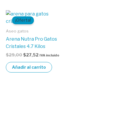
El
El
precio
precio
¡Oferta!
original
actual
era:
es:
Aseo gatos
$29,00.
$27,52.
Arena Nutra Pro Gatos
Cristales 4.7 Kilos
$
29,00
$
27,52
IVA incluido
Añadir al carrito