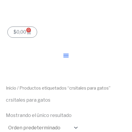
Ir
al
contenido
0
Carrito
$
0,00
Inicio
/ Productos etiquetados “crsitales para gatos”
crsitales para gatos
Mostrando el único resultado