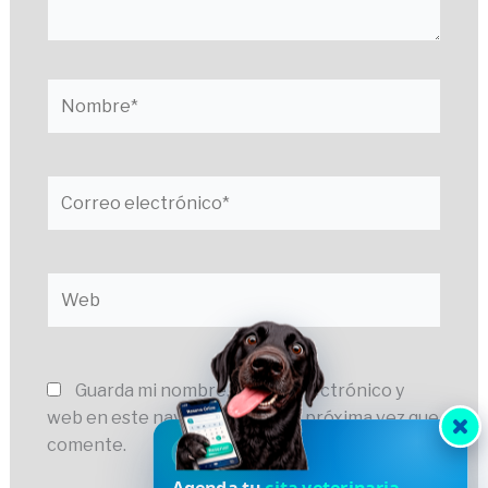
Nombre*
Correo
electrónico*
Web
Guarda mi nombre, correo electrónico y
web en este navegador para la próxima vez que
comente.
HVDES
Agenda tu
cita veterinaria