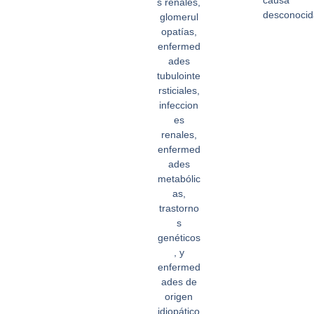
causa
s renales,
desconocid
glomerul
opatías,
enfermed
ades
tubulointe
rsticiales,
infeccion
es
renales,
enfermed
ades
metabólic
as,
trastorno
s
genéticos
, y
enfermed
ades de
origen
idiopático