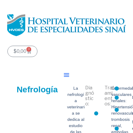
Ir
al
contenido
0
Carrito
$
0,00
Nefrología
Dia
Trat
La
Enfermeda
gnó
ami
nefrologí
vasculares
stic
ent
a
renales:
o:
os:
veterinari
Hipertensi
a se
renovascula
dedica al
trombosis
estudio
renal,
de las
embolias