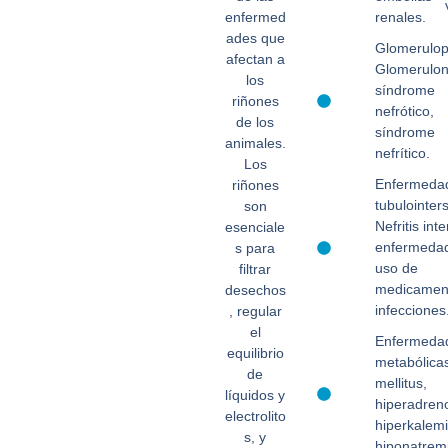
enfermed
renales.
ades que
Glomerulop
afectan a
Glomerulone
los
síndrome
riñones
nefrótico,
de los
síndrome
animales.
nefrítico.
Los
Enfermeda
riñones
tubulointers
son
Nefritis inte
esenciale
enfermeda
s para
uso de
filtrar
medicamen
desechos
infecciones
, regular
el
Enfermeda
equilibrio
metabólica
de
mellitus,
líquidos y
hiperadreno
electrolito
hiperkalemi
s, y
hiponatrem