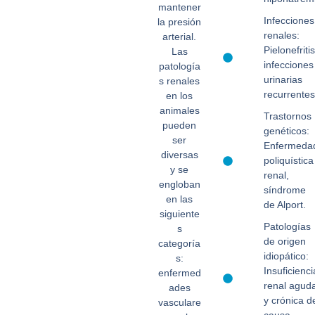
mantener
Infecciones
la presión
renales:
arterial.
Pielonefritis
Las
infecciones
patología
urinarias
s renales
recurrentes
en los
animales
Trastornos
pueden
genéticos:
ser
Enfermeda
diversas
poliquística
y se
renal,
engloban
síndrome
en las
de Alport.
siguiente
Patologías
s
de origen
categoría
idiopático:
s:
Insuficienci
enfermed
renal agud
ades
y crónica d
vasculare