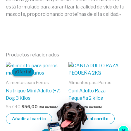
está formulado para garantizar la calidad de vida de tu
mascota, proporcionando proteínas de alta calidad.
«
Productos relacionados
El
El
precio
precio
¡Oferta!
¡Oferta!
original
actual
era:
es:
Alimentos para Perros
Alimentos para Perros
$57,40.
$56,00.
Nutrique Mini Adulto (+7)
Cani Adulto Raza
Dog 3 Kilos
Pequeña 2 kilos
$
57,40
$
56,00
$
9,80
IVA incluido
IVA incluido
Añadir al carrito
Añadir al carrito