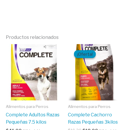
Productos relacionados
El
El
precio
precio
¡Oferta!
¡Oferta!
original
actual
era:
es:
$19,30.
$18,00.
Alimentos para Perros
Alimentos para Perros
Complete Adultos Razas
Complete Cachorro
Pequeñas 7.5 kilos
Razas Pequeñas 3kilos