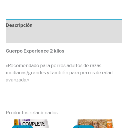
Descripción
Valoraciones (0)
Guerpo Experience 2 kilos
«Recomendado para perros adultos de razas
medianas/grandes y también para perros de edad
avanzada.»
Productos relacionados
El
El
El
El
precio
precio
precio
precio