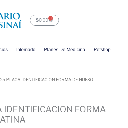
0
Carrito
$
0,00
cios
Internado
Planes De Medicina
Petshop
025 PLACA IDENTIFICACION FORMA DE HUESO
A IDENTIFICACION FORMA
LATINA