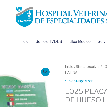
Inicio
Somos HVDES
Blog Médico
Servi
L025
Inicio
/
Sin categorizar
/ L
PLACA
LATINA
IDENTIFICACION
Sin categorizar
FORMA
L025 PLAC
DE
HUESO
DE HUESO 
LATINA