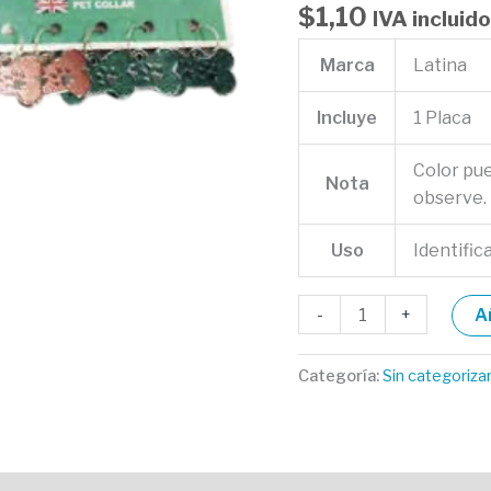
cantidad
$
1,10
IVA incluido
Marca
Latina
Incluye
1 Placa
Color pu
Nota
observe.
Uso
Identific
-
+
A
Categoría:
Sin categoriza