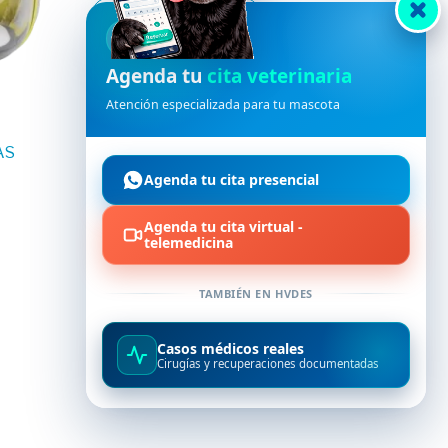
Añadir al carrito
HVDES
Agenda tu
cita veterinaria
Atención especializada para tu mascota
AS
Agenda tu cita presencial
Agenda tu cita virtual -
telemedicina
TAMBIÉN EN HVDES
Casos médicos reales
Cirugías y recuperaciones documentadas