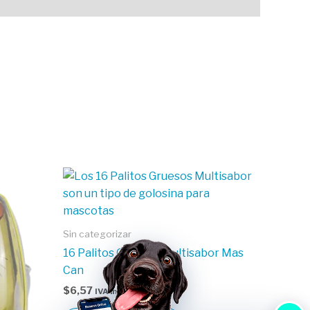
Sin categorizar
16 Palitos Gruesos Multisabor Mas
Can
$
6,57
IVA incluido