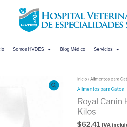
cio
Somos HVDES
Blog Médico
Servicios
Royal
Inicio
/
Alimentos para Ga
Canin
Alimentos para Gatos
Hypoallergenic
Royal Canin 
Feline
2.5
Kilos
Kilos
cantidad
$
62,41
IVA inclu