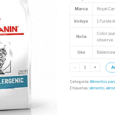
Marca
Royal Ca
Incluye
1 Funda 
Color pu
Nota
observe.
Uso
Balance
-
+
A
Categoría:
Alimentos par
Etiquetas:
alimento
,
alim