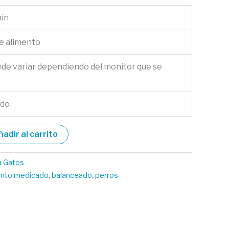
nin
de alimento
ede variar dependiendo del monitor que se
ado
ñadir al carrito
a Gatos
ento medicado
,
balanceado
,
perros