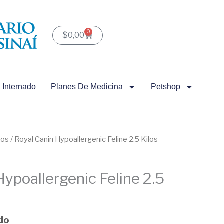
0
Carrito
$
0,00
Internado
Planes De Medicina
Petshop
tos
/ Royal Canin Hypoallergenic Feline 2.5 Kilos
Hypoallergenic Feline 2.5
ido