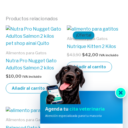
Productos relacionados
El
El
precio
precio
¡Oferta!
¡Oferta!
original
actual
Alimentos para Gatos
era:
es:
Nutrique Kitten 2 Kilos
$43,90.
$42,00.
Alimentos para Gatos
$
43,90
$
42,00
IVA incluido
Nutra Pro Nugget Gato
Añadir al carrito
Adultos Salmon 2 kilos
$
10,00
IVA incluido
Añadir al carrito
HVDES
Agenda tu
cita veterinaria
Atención especializada para tu mascota
Alimentos para Gatos
Alimentos para Gatos
Balanced Gato Kitten
Balanced Gato Kitten 7.5