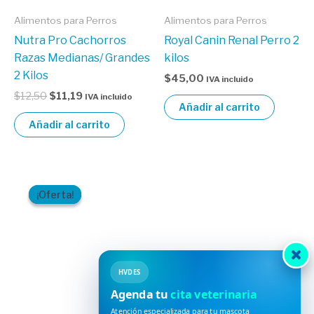
Alimentos para Perros
Alimentos para Perros
Nutra Pro Cachorros
Royal Canin Renal Perro 2
Razas Medianas/ Grandes
kilos
2 Kilos
$
45,00
IVA incluido
$
12,50
$
11,19
IVA incluido
Añadir al carrito
Añadir al carrito
El
El
precio
precio
¡Oferta!
¡Oferta!
original
actual
era:
es:
$109,50.
$97,75.
HVDES
Agenda tu
cita veterinaria
Atención especializada para tu mascota