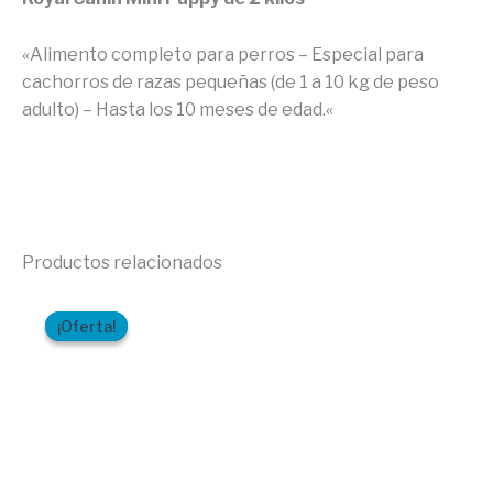
«Alimento completo para perros – Especial para
cachorros de razas pequeñas (de 1 a 10 kg de peso
adulto) – Hasta los 10 meses de edad.
«
Productos relacionados
El
El
precio
precio
¡Oferta!
¡Oferta!
original
actual
era:
es:
$12,50.
$11,19.