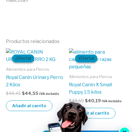
mascota.
«
Productos relacionados
El
El
El
El
precio
precio
precio
precio
¡Oferta!
¡Oferta!
¡Oferta!
¡Oferta!
original
actual
original
actual
era:
es:
era:
es:
Alimentos para Perros
$48,45.
$44,55.
$48,60.
$40,19.
Alimentos para Perros
Royal Canin Urinary Perro
2 Kilos
Royal Canin X Small
Puppy 1.5 kilos
$
48,45
$
44,55
IVA incluido
$
48,60
$
40,19
IVA incluido
Añadir al carrito
Añadir al carrito