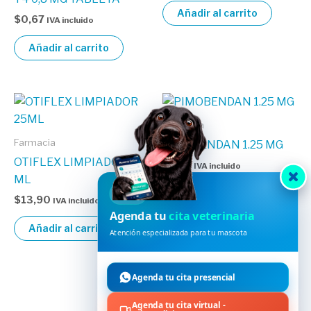
Añadir al carrito
$
0,67
IVA incluido
Añadir al carrito
Farmacia
Farmacia
PIMOBENDAN 1.25 MG
OTIFLEX LIMPIADOR 25
$
1,47
IVA incluido
ML
Añadir al carrito
HVDES
$
13,90
IVA incluido
Agenda tu
cita veterinaria
Añadir al carrito
Atención especializada para tu mascota
Agenda tu cita presencial
Agenda tu cita virtual -