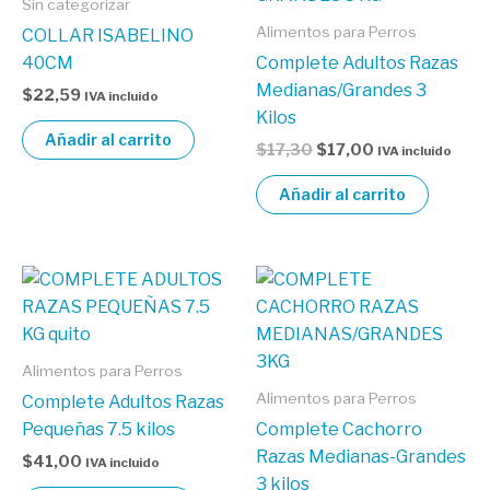
Sin categorizar
$17,30.
$17,00.
Alimentos para Perros
COLLAR ISABELINO
40CM
Complete Adultos Razas
Medianas/Grandes 3
$
22,59
IVA incluido
Kilos
Añadir al carrito
$
17,30
$
17,00
IVA incluido
Añadir al carrito
Alimentos para Perros
Alimentos para Perros
Complete Adultos Razas
Pequeñas 7.5 kilos
Complete Cachorro
Razas Medianas-Grandes
$
41,00
IVA incluido
3 kilos