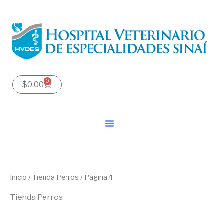
Ir
al
contenido
0
Carrito
$
0,00
Inicio
/
Tienda Perros
/ Página 4
Tienda Perros