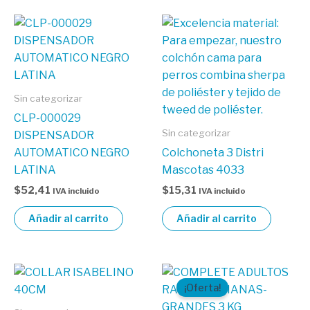
Sin categorizar
CLP-000029
Sin categorizar
DISPENSADOR
AUTOMATICO NEGRO
Colchoneta 3 Distri
LATINA
Mascotas 4033
$
52,41
$
15,31
IVA incluido
IVA incluido
Añadir al carrito
Añadir al carrito
El
El
precio
precio
¡Oferta!
original
actual
era:
es: