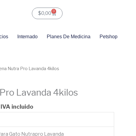
0
Carrito
$
0,00
cios
Internado
Planes De Medicina
Petshop
Rango
ena Nutra Pro Lavanda 4kilos
de
precios:
Pro Lavanda 4kilos
desde
$6,16
hasta
IVA incluido
$20,00
o
Para Gato Nutrapro Lavanda