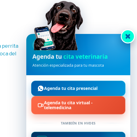
HVDES
Agenda tu
cita veterinaria
Atención especializada para tu mascota
Sin categorizar
Colchoneta 3 Distri Mascotas 4033
Agenda tu cita presencial
$
15,31
IVA incluido
Agenda tu cita virtual -
telemedicina
Añadir al carrito
TAMBIÉN EN HVDES