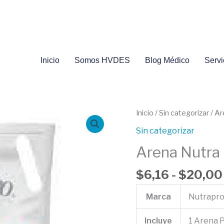
Inicio
Somos HVDES
Blog Médico
Servi
Arena
Inicio
/
Sin categorizar
/ Ar
Nutra
Sin categorizar
Pro
Arena Nutra 
Lavanda
4kilos
$
6,16
-
$
20,00
cantidad
Marca
Nutrapr
Incluye
1 Arena 