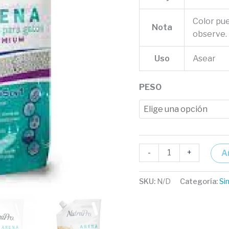
Color pu
Nota
observe.
Uso
Asear
PESO
-
+
A
SKU:
N/D
Categoría:
Si