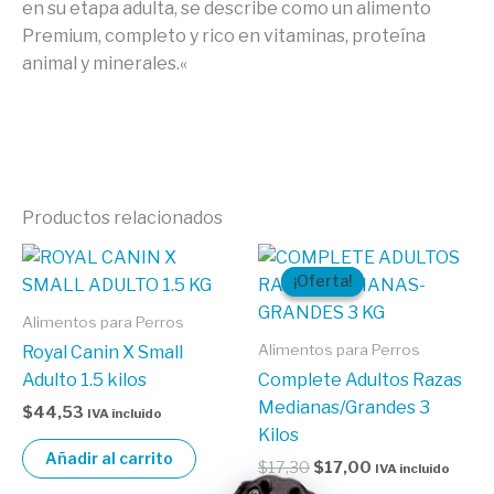
en su etapa adulta, se describe como un alimento
Premium, completo y rico en vitaminas, proteína
animal y minerales.
«
Productos relacionados
El
El
precio
precio
¡Oferta!
¡Oferta!
original
actual
era:
es:
Alimentos para Perros
$17,30.
$17,00.
Alimentos para Perros
Royal Canin X Small
Adulto 1.5 kilos
Complete Adultos Razas
Medianas/Grandes 3
$
44,53
IVA incluido
Kilos
Añadir al carrito
$
17,30
$
17,00
IVA incluido