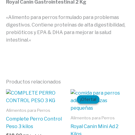
Royal Canin Gastrointestinal 2 Kg
«Alimento para perros formulado para problemas
digestivos. Contiene proteínas de alta digestibilidad,
prebióticos y EPA & DHA para mejorar la salud
intestinal.
«
Productos relacionados
El
El
precio
precio
¡Oferta!
¡Oferta!
original
actual
era:
es:
Alimentos para Perros
$42,60.
$42,40.
Alimentos para Perros
Complete Perro Control
Peso 3 kilos
Royal Canin Mini Ad 2
Kilos