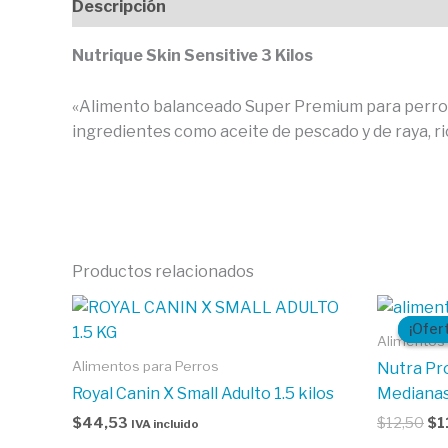
Descripción
Valoraciones (0)
Nutrique Skin Sensitive 3 Kilos
«Alimento balanceado Super Premium para perros ad
ingredientes como aceite de pescado y de raya, r
Productos relacionados
El
pr
¡Ofer
¡Ofer
ori
Alimentos 
era
Alimentos para Perros
Nutra Pr
$1
Royal Canin X Small Adulto 1.5 kilos
Medianas
$
44,53
$
12,50
$
1
IVA incluido