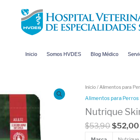
Inicio
Somos HVDES
Blog Médico
Servi
El
Nutrique
Inicio
/
Alimentos para Pe
precio
Skin
Alimentos para Perros
original
Sensitive
Nutrique Skin
era:
3
$53,90
Kilos
$
53,90
$
52,00
cantidad
Marca
Nutrique