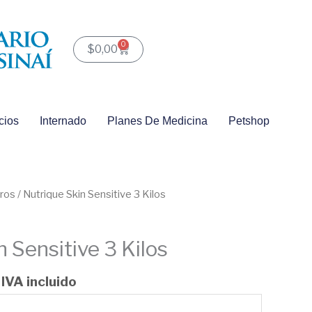
0
Carrito
$
0,00
cios
Internado
Planes De Medicina
Petshop
El
rros
/ Nutrique Skin Sensitive 3 Kilos
precio
actual
 Sensitive 3 Kilos
es:
.
$52,00.
IVA incluido