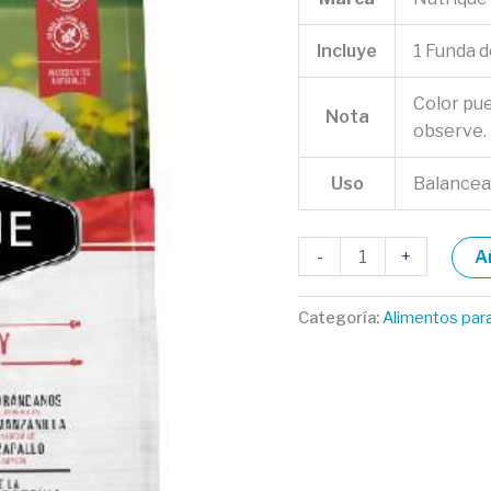
Incluye
1 Funda 
Color pu
Nota
observe.
Uso
Balance
-
+
A
Categoría:
Alimentos par