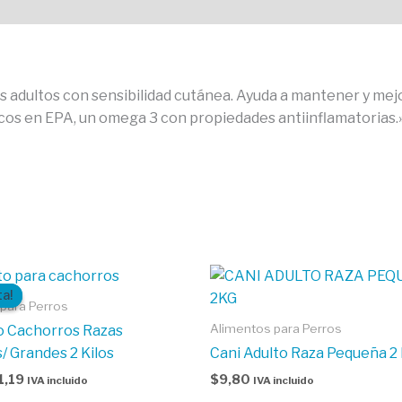
ultos con sensibilidad cutánea. Ayuda a mantener y mejorar 
icos en EPA, un omega 3 con propiedades antiinflamatorias.
El
ecio
precio
ta!
ta!
ginal
actual
para Perros
:
es:
Alimentos para Perros
o Cachorros Razas
2,50.
$11,19.
/ Grandes 2 Kilos
Cani Adulto Raza Pequeña 2 
1,19
$
9,80
IVA incluido
IVA incluido