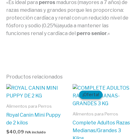
«Es ideal para
perros
maduros (mayores a 7 años) de
razas medianas y grandes porque les proporciona:
protección cardíaca y renal con un reducido nivel de
fósforo y sodio (0.25%)ayuda a mantener las
funciones renal y cardíaca del
perro senior
.
«
Productos relacionados
El
El
precio
precio
¡Oferta!
¡Oferta!
original
actual
era:
es:
Alimentos para Perros
$17,30.
$17,00.
Alimentos para Perros
Royal Canin Mini Puppy
de 2 kilos
Complete Adultos Razas
Medianas/Grandes 3
$
40,09
IVA incluido
Kilos