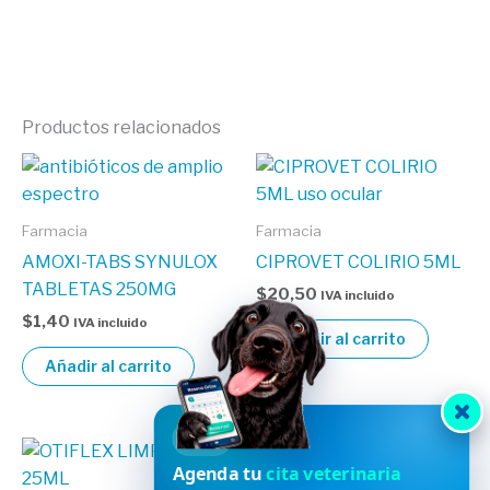
Productos relacionados
Farmacia
Farmacia
AMOXI-TABS SYNULOX
CIPROVET COLIRIO 5ML
TABLETAS 250MG
$
20,50
IVA incluido
$
1,40
IVA incluido
Añadir al carrito
Añadir al carrito
HVDES
Agenda tu
cita veterinaria