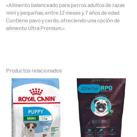
«Alimento balanceado para perros adultos de razas
mini y pequeñas, entre 12 meses y 7 años de edad.
Contiene pavo y cerdo, ofreciendo una opción de
alimento Ultra Premium.»
Productos relacionados
El
El
precio
precio
¡Oferta!
¡Oferta!
original
actual
era:
es:
$12,50.
$9,07.