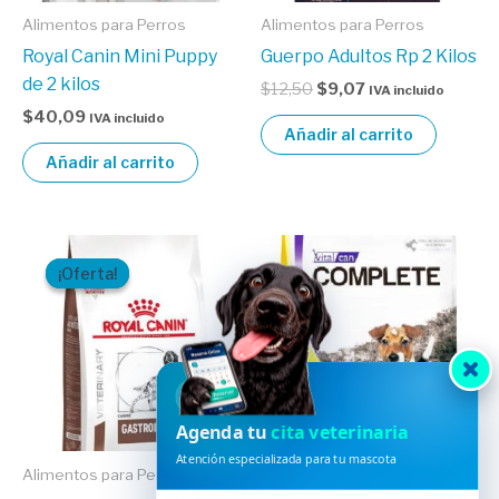
Alimentos para Perros
Alimentos para Perros
Royal Canin Mini Puppy
Guerpo Adultos Rp 2 Kilos
de 2 kilos
$
12,50
$
9,07
IVA incluido
$
40,09
IVA incluido
Añadir al carrito
Añadir al carrito
El
El
precio
precio
¡Oferta!
¡Oferta!
original
actual
era:
es:
$50,00.
$44,55.
HVDES
Agenda tu
cita veterinaria
Atención especializada para tu mascota
Alimentos para Perros
Alimentos para Perros